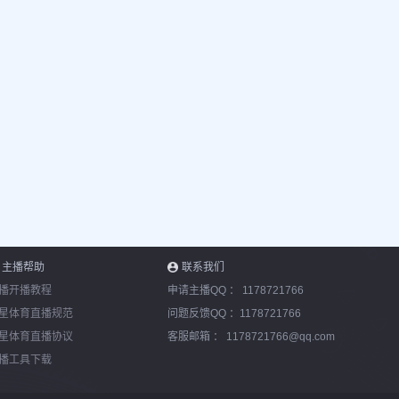
主播帮助
联系我们
播开播教程
申请主播QQ ：
1178721766
星体育直播规范
问题反馈QQ ：
1178721766
星体育直播协议
客服邮箱 ：
1178721766@qq.com
播工具下载