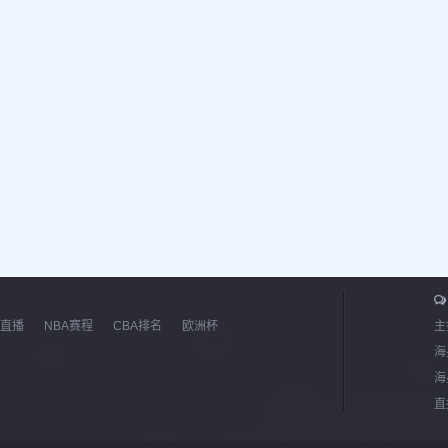
直播
NBA赛程
CBA排名
欧洲杯
主
海
海
直