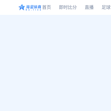
首页
即时比分
直播
足球
CBA
DOTA2
欧冠
NBA
足球
足球推荐
头条
足球资料库
比分
WNBA
LOL
英超
CBA
篮球
篮球推荐
社区
篮球资料库
比分
NCAA
CSGO
意甲
WNBA
KOG
德甲
NCAA
网球
有料专家
比分
西甲
法甲
棒球
比分
电竞
比分