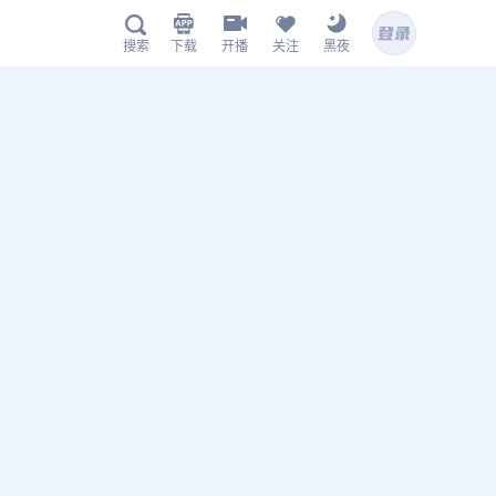
下载
开播
关注
黑夜
搜索
海星体育APP下载
扫描下载有料完整版APP
hx.live