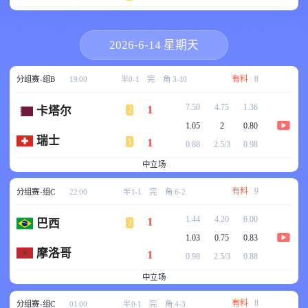
2026-6-14 星期天
有料
8
分组赛-组B
19:00
半
0
-
1
完
角
3-10
7.50
4.75
1.36
1
卡塔尔
2
1.05
2
0.80
瑞士
1
1
0.88
2.5/3
0.98
中立场
有料
9
分组赛-组C
22:00
半
1
-
1
完
角
6-2
1.44
4.20
6.00
1
巴西
2
1.03
0.75
0.83
摩洛哥
1
0.98
2.5/3
0.88
中立场
有料
8
分组赛-组C
01:00
半
0
-
1
完
角
4-3