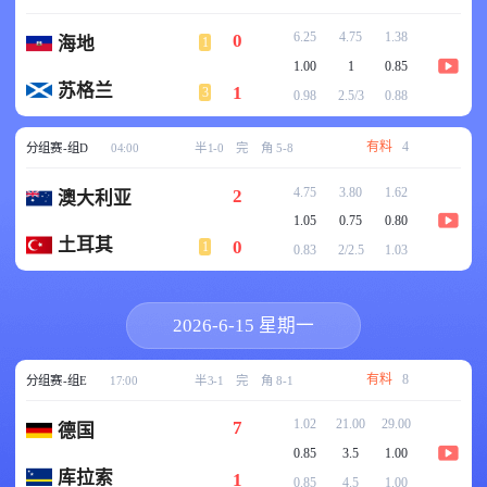
6.25
4.75
1.38
0
海地
1
1.00
1
0.85
苏格兰
1
3
0.98
2.5/3
0.88
有料
4
分组赛-组D
04:00
半
1
-
0
完
角
5-8
4.75
3.80
1.62
2
澳大利亚
1.05
0.75
0.80
土耳其
0
1
0.83
2/2.5
1.03
2026-6-15 星期一
有料
8
分组赛-组E
17:00
半
3
-
1
完
角
8-1
1.02
21.00
29.00
7
德国
0.85
3.5
1.00
库拉索
1
0.85
4.5
1.00