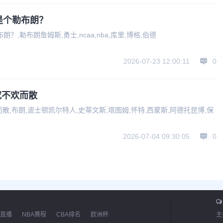
是个勒布朗？
？,勒布朗詹姆斯,勇士,ncaa,nba,库里,博格,伯德
2026-07-23 12:00:11
0
究不欢而散
散,布朗,波士顿凯尔特人,史蒂文斯,塔图姆,怀特,西蒙斯,阿德托昆博,保
2026-07-04 09:30:05
0
直播
NBA赛程
CBA排名
欧洲杯
主