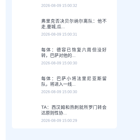
2026-08-09 15:00:32
弗里克否决贝尔纳尔离队：他不
走,曼城,瓜...
2026-08-09 15:00:31
每体：德容已恢复六周但没好
转，巴萨对他的...
2026-08-09 15:00:30
每体：巴萨小将法里尼亚斯留
队，将进入一线...
2026-08-09 15:00:30
TA：西汉姆和热刺就所罗门转会
达原则性协...
2026-08-09 15:00:29