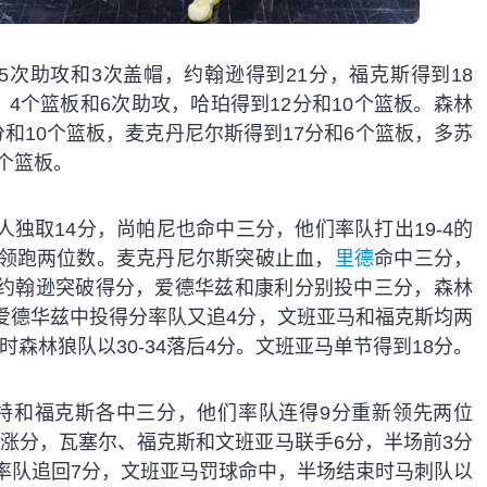
5次助攻和3次盖帽，约翰逊得到21分，福克斯得到18
、4个篮板和6次助攻，哈珀得到12分和10个篮板。森林
分和10个篮板，麦克丹尼尔斯得到17分和6个篮板，多苏
5个篮板。
独取14分，尚帕尼也命中三分，他们率队打出19-4的
开领跑两位数。麦克丹尼尔斯突破止血，
里德
命中三分，
6。约翰逊突破得分，爱德华兹和康利分别投中三分，森林
爱德华兹中投得分率队又追4分，文班亚马和福克斯均两
森林狼队以30-34落后4分。文班亚马单节得到18分。
特和福克斯各中三分，他们率队连得9分重新领先两位
涨分，瓦塞尔、福克斯和文班亚马联手6分，半场前3分
三分率队追回7分，文班亚马罚球命中，半场结束时马刺队以